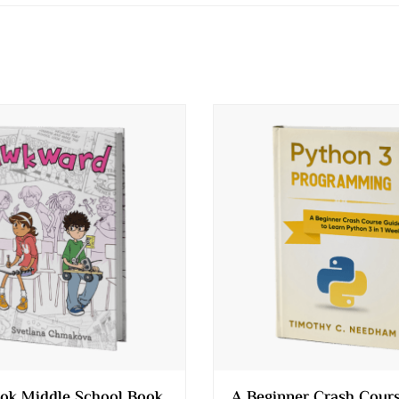
ok Middle School Book
A Beginner Crash Cour