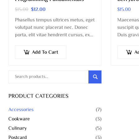
$
15.00
$
12.00
$
15.00
Phasellus tempus ultrices metus, eget
Maecenas e
volutpat nunc placerat nec. Donec
suscipit 
porta, elit vitae hendrerit cursus, ex
Duis gravi
metus porta purus, quis imperdiet
consectet
augue arcu sed erat. Donec dignissim
laoreet vo
Add To Cart
A
enim id…
Search
PRODUCT CATEGORIES
Accessories
(7)
Cookware
(3)
Culinary
(5)
Postcard
(3)