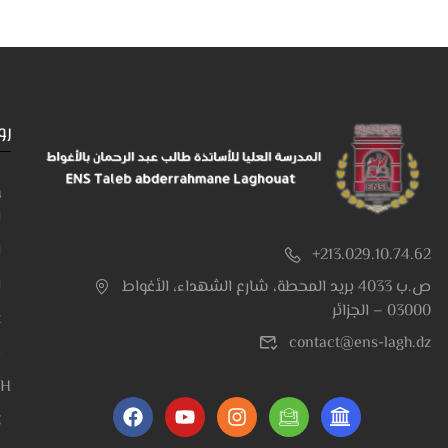
رو
و
ا
ا
+213.029.10.74.62
ا
ص.ب 4033 بريد المحطة، شارع الشهداء، الأغواط
03000 – الجزائر
t
contact@ens-lagh.dz
e
RH
E