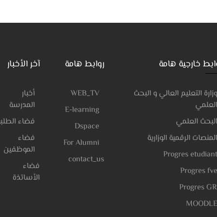
ابط خارجية هامة
روابط هامة
آخر الأخبار
أخبار
WEB_TV
زارة التعليم العالي و البحث
لعلمي
المدرسة
E-learning
لبحث العلمي
فضاء الطلبة
Dspace
لمنصات الرقمية الوزارية
فضاء
For Alumni
الموظفين
Progres etudian
contact_us
فضاء
Progres fv
الأساتذة
Progres G
MOODL