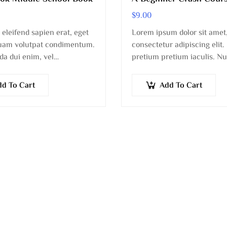
$
9.00
leifend sapien erat, eget
Lorem ipsum dolor sit amet
quam volutpat condimentum.
consectetur adipiscing elit
da dui enim, vel
pretium pretium iaculis. N
ur urna commodo at. Sed
vestibulum vestibulum liber
lutpat venenatis.
Phasellus ut pulvinar mi. D
dd To Cart
Add To Cart
pretium ante.