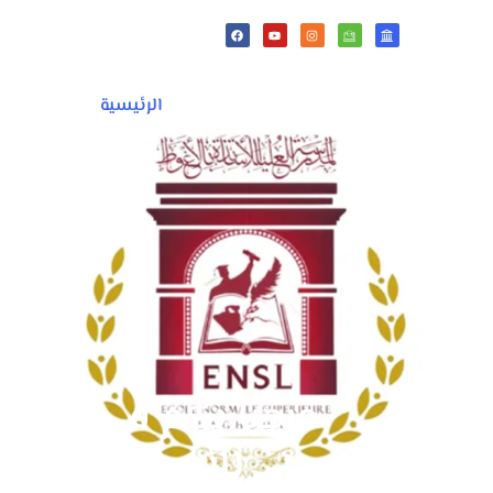
القانون ال
الرئيسية
الأقسام
مرحبا بكم في الموق
للأساتذة طالب ع