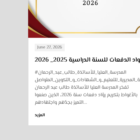
June 15, 2026
إعلان عن استشارة بخصوص إقتناء أدوات
رواد 
ومواد الصيانة والتنظيف
#نيابة_ا
#المدرسة_العليا_للأساتذة_طالب_عبد_الرحمان
اعلانتعلن المدرسة العليا للأساتذة طالب عبد الرحمن
بالأغواط عن إطلاق استشارة لفائدة المتعاملين
الاقتصاديين المؤهلين، وذلك في إطار تلبية...
المزيد