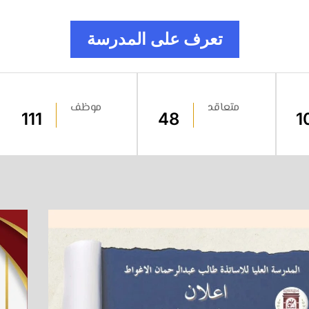
تعرف على المدرسة
متعاقد
موظف
111
48
1