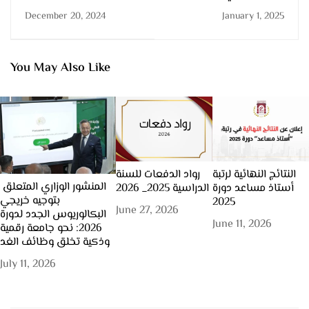
التربية النفس حركية
Conference on
December 20, 2024
January 1, 2025
وتطوير الأداء الحركي: نحو
Reinventing the
تعزيز القدرات الحركية
Practices of English
والنفسية لطفل المدرسة
Medium Instruction
الابتدئية
(EMI) in AlgerianHigher
You May Also Like
Education: Current
Challenges and Future
Perspectives
النتائج النهائية لرتبة
رواد الدفعات للسنة
المنشور الوزاري المتعلق
أستاذ مساعد دورة
الدراسية 2025_ 2026
بتوجيه خريجي
2025
June 27, 2026
البكالوريوس الجدد لدورة
June 11, 2026
2026: نحو جامعة رقمية
وذكية تخلق وظائف الغد
July 11, 2026