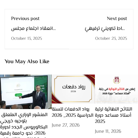
Previous post
Next post
شاط تكوينيً ترفيهيً
انعقاد اجتماع مجلس
لطلبة قسم التربية البدنية
الإدارة في دورته الأولى
October 13, 2025
October 23, 2025
و الرياضية حول رياضتَي
العادية
الكياك والبادل
You May Also Like
النتائج النهائية لرتبة
رواد الدفعات للسنة
المنشور الوزاري المتعلق
أستاذ مساعد دورة
الدراسية 2025_ 2026
بتوجيه خريجي
2025
June 27, 2026
البكالوريوس الجدد لدورة
June 11, 2026
2026: نحو جامعة رقمية