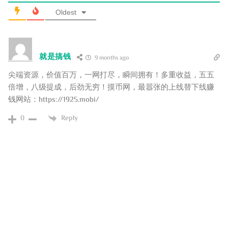
Oldest
就是搞钱
9 months ago
尖端资源，价值百万，一网打尽，瞬间拥有！多重收益，五五
倍增，八级提成，后劲无穷！摸币网，最嚣张的上线替下线赚
钱网站：https://1925.mobi/
0
Reply