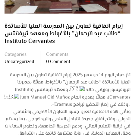
إبرام اتفاقية تعاون بين المدرسة العليا للأساتذة
“طالب عبد الرحمان” بالأغواط ومعهد ثيرفانتس
Instituto Cervantes
Categories
Comments
Uncategorized
0 Comment
تمّ صباح اليوم 14 ديسمبر 2025 إبرام اتفاقية تعاون بين المدرسة
العليا للأساتذة “طالب عبد الرحمان” بالأغواط، ممثَّلة بمديرها
البروفيسور بوزياني خالد
، ومعهد ثيرفانتس (Instituto
Cervantes)، ممثَّلًا بمديره العام Juan Manuel Cid Muñoz
، وذلك في إطار التحضير لبرامج Erasmus+.
وتأتي هذه الاتفاقية لتعزيز جسور التعاون الأكاديمي والثقافي
الدولي، وفتح آفاق جديدة للتبادل العلمي والبيداغوجي، بما يسهم
في ترقية التعليم العالي، ودعم الحركية الجامعية، وتطوير الكفاءات
وفق المعايير الدولية، في رؤية مشتركة قائمة على الشراكة،