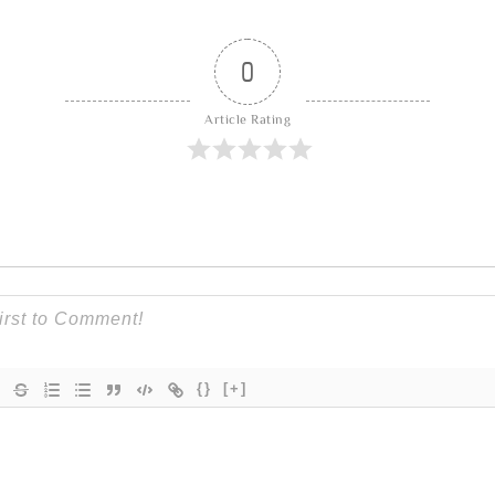
0
Article Rating
{}
[+]