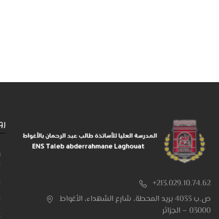
رو
و
ا
ا
+213.029.10.74.62
ا
ص.ب 4033 بريد المحطة، شارع الشهداء، الأغواط
03000 – الجزائر
t